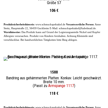
Größe 57
106 €
Produktsicherheitshinweis:
www.schmuckspektakel.de
Verantwortliche Person
: Anne
Steitz, Hauptstraße 22, 56459 Guckheim
E-
Mail: schmuckspektakel@kabelmail.de.
Warnhinweise:
Das Produkt kann auf Grund der Legierungsanteile
Nickel und Kupfer
Allergien verursachen. Produkt von Kindern fernhalten. Achtung:Kleinteile sind
verschluckbar.
Bei handwerklichen Tätigkeiten bitte Ring ablegen.
1588
Bandring aus gehämmerten Platten.
Konkav.
Leicht geschwärzt.
Breite 10 mm.
(Passt zu
Armspange 1117
)
118 €
Produktsicherheitshinweis:
www.schmuckspektakel.de
Verantwortliche Person
: Anne