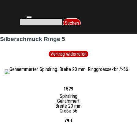
Direkt zum Seiteninhalt
Menü überspringen
Suchen
Silberschmuck Ringe 5
Vertrag widerrufen
1579
Spiralring
Gehämmert
Breite 20 mm
Größe 56
79 €