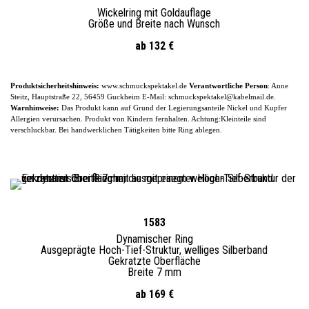
Wickelring mit Goldauflage
Größe und Breite nach Wunsch
ab
132
€
Produktsicherheitshinweis:
www.schmuckspektakel.de
Verantwortliche Person
: Anne
Steitz, Hauptstraße 22, 56459 Guckheim
E-
Mail: schmuckspektakel@kabelmail.de.
Warnhinweise:
Das Produkt kann auf Grund der Legierungsanteile
Nickel und Kupfer
Allergien verursachen. Produkt von Kindern fernhalten. Achtung:Kleinteile sind
verschluckbar.
Bei handwerklichen Tätigkeiten bitte Ring ablegen.
1583
Dynamischer Ring
Ausgeprägte Hoch-
Tief-
Struktur, welliges Silberband
Gekratzte Oberfläche
Breite 7 mm
ab 169 €