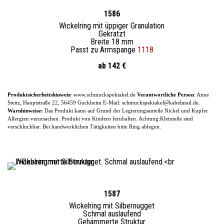
1586
Wickelring mit üppiger Granulation
Gekratzt
Breite 18 mm
Passt zu Armspange
1118
ab 142 €
Produktsicherheitshinweis:
www.schmuckspektakel.de
Verantwortliche Person
: Anne
Steitz, Hauptstraße 22, 56459 Guckheim
E-
Mail: schmuckspektakel@kabelmail.de.
Warnhinweise:
Das Produkt kann auf Grund der Legierungsanteile
Nickel und Kupfer
Allergien verursachen. Produkt von Kindern fernhalten. Achtung:Kleinteile sind
verschluckbar.
Bei handwerklichen Tätigkeiten bitte Ring ablegen.
1587
Wickelring mit Silbernugget
Schmal auslaufend
Gehämmerte Struktur