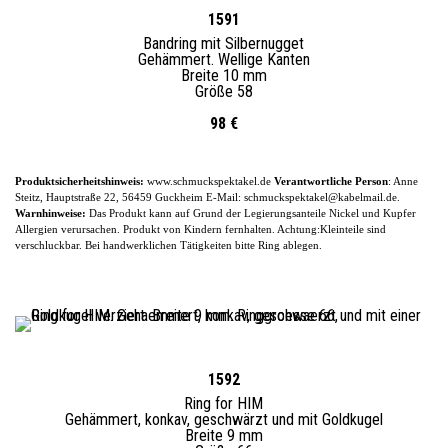
1591
Bandring mit Silbernugget
Gehämmert. Wellige Kanten
Breite 10 mm
Größe 58
98 €
Produktsicherheitshinweis:
www.schmuckspektakel.de
Verantwortliche Person
: Anne
Steitz, Hauptstraße 22, 56459 Guckheim
E-
Mail: schmuckspektakel@kabelmail.de.
Warnhinweise:
Das Produkt kann auf Grund der Legierungsanteile
Nickel und Kupfer
Allergien verursachen. Produkt von Kindern fernhalten. Achtung:Kleinteile sind
verschluckbar.
Bei handwerklichen Tätigkeiten bitte Ring ablegen.
1592
Ring for HIM
Gehämmert, konkav, geschwärzt und mit Goldkugel
Breite 9 mm