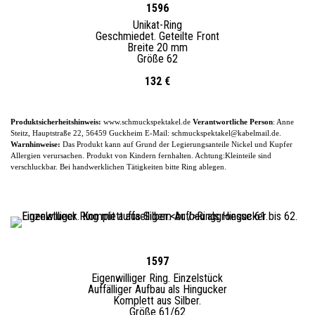
1596
Unikat-
Ring
Geschmiedet. Geteilte Front
Breite 20 mm
Größe 62
132 €
Produktsicherheitshinweis:
www.schmuckspektakel.de
Verantwortliche Person
: Anne
Steitz, Hauptstraße 22, 56459 Guckheim
E-
Mail: schmuckspektakel@kabelmail.de.
Warnhinweise:
Das Produkt kann auf Grund der Legierungsanteile
Nickel und Kupfer
Allergien verursachen. Produkt von Kindern fernhalten. Achtung:Kleinteile sind
verschluckbar.
Bei handwerklichen Tätigkeiten bitte Ring ablegen.
1597
Eigenwilliger Ring. Einzelstück
Auffälliger Aufbau als Hingucker
Komplett aus Silber.
Größe 61/62