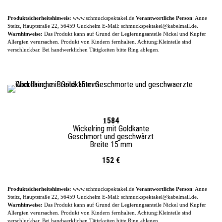
Produktsicherheitshinweis:
www.schmuckspektakel.de
Verantwortliche Person
: Anne
Steitz, Hauptstraße 22, 56459 Guckheim
E-
Mail: schmuckspektakel@kabelmail.de.
Warnhinweise:
Das Produkt kann auf Grund der Legierungsanteile
Nickel und Kupfer
Allergien verursachen. Produkt von Kindern fernhalten. Achtung:Kleinteile sind
verschluckbar.
Bei handwerklichen Tätigkeiten bitte Ring ablegen.
1
584
Wickelring mit Goldkante
Geschmort und geschwärzt
Breite 15 mm
152 €
Produktsicherheitshinweis:
www.schmuckspektakel.de
Verantwortliche Person
: Anne
Steitz, Hauptstraße 22, 56459 Guckheim
E-
Mail: schmuckspektakel@kabelmail.de.
Warnhinweise:
Das Produkt kann auf Grund der Legierungsanteile
Nickel und Kupfer
Allergien verursachen. Produkt von Kindern fernhalten. Achtung:Kleinteile sind
verschluckbar.
Bei handwerklichen Tätigkeiten bitte Ring ablegen.