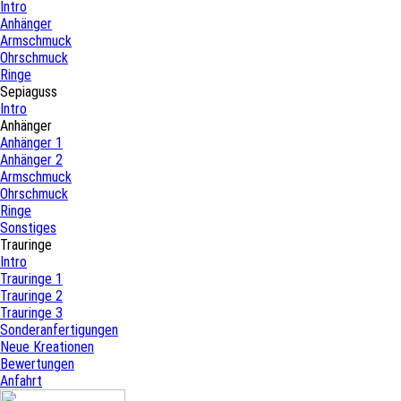
Intro
Anhänger
Armschmuck
Ohrschmuck
Ringe
Sepiaguss
▼
Intro
Anhänger
▼
Anhänger 1
Anhänger 2
Armschmuck
Ohrschmuck
Ringe
Sonstiges
Trauringe
▼
Intro
Trauringe 1
Trauringe 2
Trauringe 3
Sonderanfertigungen
Neue Kreationen
Bewertungen
Anfahrt