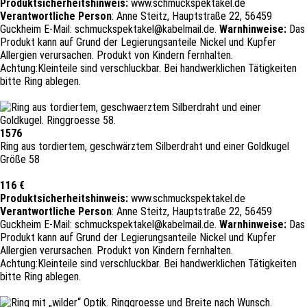
Produktsicherheitshinweis:
www.schmuckspektakel.de
Verantwortliche Person
: Anne Steitz, Hauptstraße 22, 56459
Guckheim
E-
Mail: schmuckspektakel@kabelmail.de.
Warnhinweise:
Das
Produkt kann auf Grund der Legierungsanteile
Nickel und Kupfer
Allergien verursachen. Produkt von Kindern fernhalten.
Achtung:Kleinteile sind verschluckbar.
Bei handwerklichen Tätigkeiten
bitte Ring ablegen.
1576
Ring aus tordiertem, geschwärztem Silberdraht und einer Goldkugel
Größe 58
116 €
Produktsicherheitshinweis:
www.schmuckspektakel.de
Verantwortliche Person
: Anne Steitz, Hauptstraße 22, 56459
Guckheim
E-
Mail: schmuckspektakel@kabelmail.de.
Warnhinweise:
Das
Produkt kann auf Grund der Legierungsanteile
Nickel und Kupfer
Allergien verursachen. Produkt von Kindern fernhalten.
Achtung:Kleinteile sind verschluckbar.
Bei handwerklichen Tätigkeiten
bitte Ring ablegen.