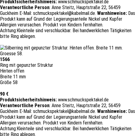
Produktsicherheitshinweis:
www.schmuckspektakel.de
Verantwortliche Person
: Anne Steitz, Hauptstraße 22, 56459
Guckheim
E-
Mail: schmuckspektakel@kabelmail.de.
Warnhinweise:
Das
Produkt kann auf Grund der Legierungsanteile
Nickel und Kupfer
Allergien verursachen. Produkt von Kindern fernhalten.
Achtung:Kleinteile sind verschluckbar.
Bei handwerklichen Tätigkeiten
bitte Ring ablegen.
1566
Ring mit gepunzter Struktur
Hinten offen
Breite 11 mm
Größe 58
90 €
Produktsicherheitshinweis:
www.schmuckspektakel.de
Verantwortliche Person
: Anne Steitz, Hauptstraße 22, 56459
Guckheim
E-
Mail: schmuckspektakel@kabelmail.de.
Warnhinweise:
Das
Produkt kann auf Grund der Legierungsanteile
Nickel und Kupfer
Allergien verursachen. Produkt von Kindern fernhalten.
Achtung:Kleinteile sind verschluckbar.
Bei handwerklichen Tätigkeiten
bitte Ring ablegen.