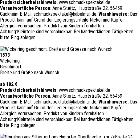
Produktsicherheitshinweis:
www.schmuckspektakel.de
Verantwortliche Person
: Anne Steitz, Hauptstraße 22, 56459
Guckheim
E-
Mail: schmuckspektakel@kabelmail.de.
Warnhinweise:
Das
Produkt kann auf Grund der Legierungsanteile
Nickel und Kupfer
Allergien verursachen. Produkt von Kindern fernhalten.
Achtung:Kleinteile sind verschluckbar.
Bei handwerklichen Tätigkeiten
bitte Ring ablegen.
1573
Wickelring
Geschmort
Breite und Größe nach Wunsch
ab 102 €
Produktsicherheitshinweis:
www.schmuckspektakel.de
Verantwortliche Person
: Anne Steitz, Hauptstraße 22, 56459
Guckheim
E-
Mail: schmuckspektakel@kabelmail.de.
Warnhinweise:
Das
Produkt kann auf Grund der Legierungsanteile
Nickel und Kupfer
Allergien verursachen. Produkt von Kindern fernhalten.
Achtung:Kleinteile sind verschluckbar.
Bei handwerklichen Tätigkeiten
bitte Ring ablegen.