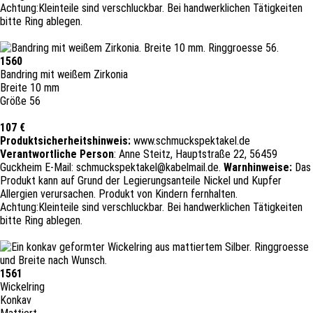
Achtung:Kleinteile sind verschluckbar.
Bei handwerklichen Tätigkeiten
bitte Ring ablegen.
1560
Bandring mit weißem Zirkonia
Breite 10 mm
Größe 56
107 €
Produktsicherheitshinweis:
www.schmuckspektakel.de
Verantwortliche Person
: Anne Steitz, Hauptstraße 22, 56459
Guckheim
E-
Mail: schmuckspektakel@kabelmail.de.
Warnhinweise:
Das
Produkt kann auf Grund der Legierungsanteile
Nickel und Kupfer
Allergien verursachen. Produkt von Kindern fernhalten.
Achtung:Kleinteile sind verschluckbar.
Bei handwerklichen Tätigkeiten
bitte Ring ablegen.
1561
Wickelring
Konkav