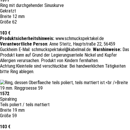
Ring mit durchgehender Sinuskurve
Gekratzt
Breite 12 mm
Größe 62
103 €
Produktsicherheitshinweis:
www.schmuckspektakel.de
Verantwortliche Person
: Anne Steitz, Hauptstraße 22, 56459
Guckheim
E-
Mail: schmuckspektakel@kabelmail.de.
Warnhinweise:
Das
Produkt kann auf Grund der Legierungsanteile
Nickel und Kupfer
Allergien verursachen. Produkt von Kindern fernhalten.
Achtung:Kleinteile sind verschluckbar.
Bei handwerklichen Tätigkeiten
bitte Ring ablegen.
1572
Spiralring
Teils poliert / teils mattiert
Breite 19 mm
Größe 59
103 €