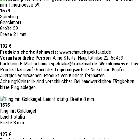
1574
Spiralring
Geschmort
Größe 59
Breite 21 mm
102 €
Produktsicherheitshinweis:
www.schmuckspektakel.de
Verantwortliche Person
: Anne Steitz, Hauptstraße 22, 56459
Guckheim
E-
Mail: schmuckspektakel@kabelmail.de.
Warnhinweise:
Das
Produkt kann auf Grund der Legierungsanteile
Nickel und Kupfer
Allergien verursachen. Produkt von Kindern fernhalten.
Achtung:Kleinteile sind verschluckbar.
Bei handwerklichen Tätigkeiten
bitte Ring ablegen.
1575
Ring mit Goldkugel
Leicht stufig
Breite 8 mm
127 €