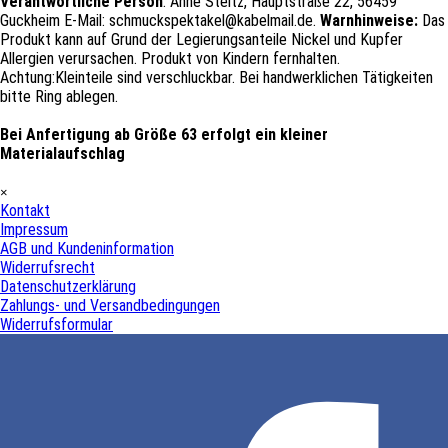
Verantwortliche Person
: Anne Steitz, Hauptstraße 22, 56459
Guckheim
E-
Mail: schmuckspektakel@kabelmail.de.
Warnhinweise:
Das
Produkt kann auf Grund der Legierungsanteile
Nickel und Kupfer
Allergien verursachen. Produkt von Kindern fernhalten.
Achtung:Kleinteile sind verschluckbar.
Bei handwerklichen Tätigkeiten
bitte Ring ablegen.
Bei Anfertigung ab Größe 63 erfolgt ein kleiner
Materialaufschlag
Menü überspringen
×
Kontakt
Impressum
AGB und Kundeninformation
Widerrufsrecht
Datenschutzerklärung
Zahlungs- und Versandbedingungen
Widerrufsformular