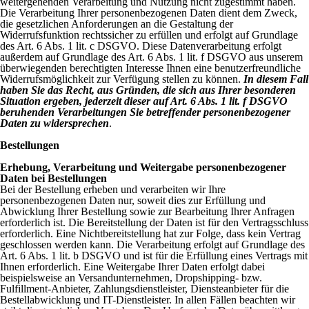
weitergehenden Verarbeitung und Nutzung nicht zugestimmt haben.
Die Verarbeitung Ihrer personenbezogenen Daten dient dem Zweck,
die gesetzlichen Anforderungen an die Gestaltung der
Widerrufsfunktion rechtssicher zu erfüllen und erfolgt auf Grundlage
des Art. 6 Abs. 1 lit. c DSGVO. Diese Datenverarbeitung erfolgt
außerdem auf Grundlage des Art. 6 Abs. 1 lit. f DSGVO aus unserem
überwiegenden berechtigten Interesse Ihnen eine benutzerfreundliche
Widerrufsmöglichkeit zur Verfügung stellen zu können.
In diesem Fall
haben Sie das Recht, aus Gründen, die sich aus Ihrer besonderen
Situation ergeben, jederzeit dieser auf Art. 6 Abs. 1 lit. f DSGVO
beruhenden Verarbeitungen Sie betreffender personenbezogener
Daten zu widersprechen
.
Bestellungen
Erhebung, Verarbeitung und Weitergabe personenbezogener
Daten bei Bestellungen
Bei der Bestellung erheben und verarbeiten wir Ihre
personenbezogenen Daten nur, soweit dies zur Erfüllung und
Abwicklung Ihrer Bestellung sowie zur Bearbeitung Ihrer Anfragen
erforderlich ist. Die Bereitstellung der Daten ist für den Vertragsschluss
erforderlich. Eine
Nichtbereitstellung hat zur Folge, dass kein Vertrag
geschlossen werden kann. Die Verarbeitung erfolgt auf Grundlage des
Art. 6 Abs. 1 lit. b DSGVO und ist für die Erfüllung eines Vertrags mit
Ihnen erforderlich.
Eine Weitergabe Ihrer Daten erfolgt dabei
beispielsweise an Versandunternehmen, Dropshipping- bzw.
Fulfillment-Anbieter,
Zahlungsdienstleister, Diensteanbieter für die
Bestellabwicklung und IT-Dienstleister. In allen Fällen beachten wir