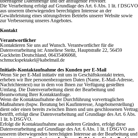
übertragene Datenmenge und der anfragende Provider.
Die Verarbeitung erfolgt auf Grundlage des Art. 6 Abs. 1 lit. f DSGVO
aus unserem überwiegenden berechtigten Interesse an der
Gewährleistung eines störungsfreien Betriebs unserer Website sowie
zur Verbesserung unseres Angebotes.
Kontakt
Verantwortlicher
Kontaktieren Sie uns auf Wunsch. Verantwortlicher für die
Datenverarbeitung ist: Anneliese Steitz, Hauptstraße
22, 56459
Guckheim Deutschland, 06435406068,
schmuckspektakel@kabelmail.de
Initiativ-Kontaktaufnahme des Kunden per E-Mail
Wenn Sie per E-Mail initiativ mit uns in Geschäftskontakt treten,
erheben wir Ihre personenbezogenen Daten (Name, E-Mail-Adresse,
Nachrichtentext) nur in dem von Ihnen zur Verfügung gestellten
Umfang. Die Datenverarbeitung dient der Bearbeitung und
Beantwortung Ihrer Kontaktanfrage.
Wenn die Kontaktaufnahme der Durchführung vorvertraglichen
Maßnahmen (bspw. Beratung bei Kaufinteresse, Angebotserstellung)
dient oder einen bereits zwischen Ihnen und uns geschlossenen Vertrag
betrifft, erfolgt diese Datenverarbeitung auf Grundlage des Art. 6 Abs.
1 lit. b DSGVO.
Erfolgt die Kontaktaufnahme aus anderen Gründen, erfolgt diese
Datenverarbeitung auf Grundlage des Art. 6 Abs. 1 lit. f DSGVO aus
unserem überwiegenden berechtigten Interesse an der Bearbeitung und