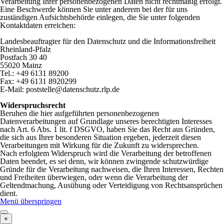
Verarbeitung Ihrer personenbezogenen Daten nicht rechtmäßig erfolgt.
Eine Beschwerde können Sie unter anderem bei der für uns
zuständigen Aufsichtsbehörde einlegen, die Sie unter folgenden
Kontaktdaten erreichen:
Landesbeauftragter für den Datenschutz und die Informationsfreiheit
Rheinland-Pfalz
Postfach 30 40
55020 Mainz
Tel.: +49 6131 89200
Fax: +49 6131 8920299
E-Mail: poststelle@datenschutz.rlp.de
Widerspruchsrecht
Beruhen die hier aufgeführten personenbezogenen
Datenverarbeitungen auf Grundlage unseres berechtigten Interesses
nach Art. 6 Abs. 1 lit. f DSGVO, haben Sie das Recht aus Gründen,
die sich aus Ihrer besonderen Situation ergeben, jederzeit diesen
Verarbeitungen mit Wirkung für die Zukunft zu widersprechen.
Nach erfolgtem Widerspruch wird die Verarbeitung der betroffenen
Daten beendet, es sei denn, wir können zwingende schutzwürdige
Gründe für die Verarbeitung nachweisen, die Ihren Interessen, Rechten
und Freiheiten überwiegen, oder wenn die Verarbeitung der
Geltendmachung, Ausübung oder Verteidigung von Rechtsansprüchen
dient.
Menü überspringen
×