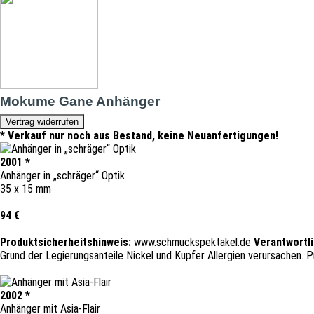
Mokume Gane Anhänger
Vertrag widerrufen
* Verkauf nur noch aus Bestand, keine Neuanfertigungen!
2001 *
Anhänger in „schräger“ Optik
35 x 15 mm
94 €
Produktsicherheitshinweis:
www.schmuckspektakel.de
Verantwortl
Grund der Legierungsanteile
Nickel und Kupfer Allergien verursachen. P
2002 *
Anhänger mit Asia-
Flair