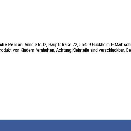
iche Person
: Anne Steitz, Hauptstraße 22, 56459 Guckheim
E-
Mail: sc
rodukt von Kindern fernhalten. Achtung:Kleinteile sind verschluckbar.
Be