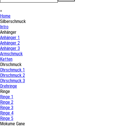
Menü überspringen
×
Home
Silberschmuck
▼
Intro
Anhänger
▼
Anhänger 1
Anhänger 2
Anhänger 3
Armschmuck
Ketten
Ohrschmuck
▼
Ohrschmuck 1
Ohrschmuck 2
Ohrschmuck 3
Drehringe
Ringe
▼
Ringe 1
Ringe 2
Ringe 3
Ringe 4
Ringe 5
Mokume Gane
▼