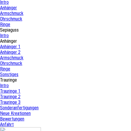
Intro
Anhänger
Armschmuck
Ohrschmuck
Ringe
Sepiaguss
▼
Intro
Anhänger
▼
Anhänger 1
Anhänger 2
Armschmuck
Ohrschmuck
Ringe
Sonstiges
Trauringe
▼
Intro
Trauringe 1
Trauringe 2
Trauringe 3
Sonderanfertigungen
Neue Kreationen
Bewertungen
Anfahrt